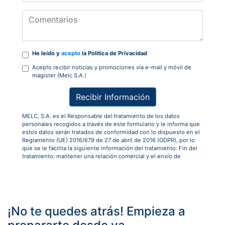
He leído y
acepto
la Política de Privacidad
Acepto recibir noticias y promociones vía e-mail y móvil de
magister (Melc S.A.)
Recibir Información
MELC, S.A. es el Responsable del tratamiento de los datos
personales recogidos a través de este formulario y le informa que
estos datos serán tratados de conformidad con lo dispuesto en el
Reglamento (UE) 2016/679 de 27 de abril de 2016 (GDPR), por lo
que se le facilita la siguiente información del tratamiento: Fin del
tratamiento: mantener una relación comercial y el envío de
comunicaciones sobre nuestros productos y servicios. Criterios de
conservación de los datos: se conservarán mientras exista un
interés mutuo para mantener el fin del tratamiento y cuando ya no
sea necesario para tal fin, se suprimirán con medidas de seguridad
adecuadas para garantizar la seudonimización de los datos o la
destrucción total de los mismos. Derechos que asisten: Derecho a
¡No te quedes atrás! Empieza a
retirar el consentimiento en cualquier momento. Derecho de
acceso, rectificación, portabilidad y supresión de sus datos y a la