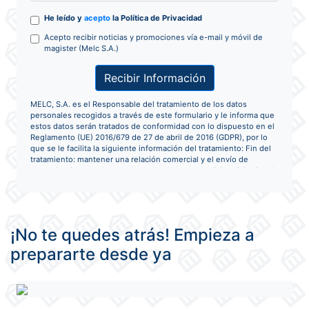
He leído y
acepto
la Política de Privacidad
Acepto recibir noticias y promociones vía e-mail y móvil de
magister (Melc S.A.)
Recibir Información
MELC, S.A. es el Responsable del tratamiento de los datos
personales recogidos a través de este formulario y le informa que
estos datos serán tratados de conformidad con lo dispuesto en el
Reglamento (UE) 2016/679 de 27 de abril de 2016 (GDPR), por lo
que se le facilita la siguiente información del tratamiento: Fin del
tratamiento: mantener una relación comercial y el envío de
comunicaciones sobre nuestros productos y servicios. Criterios de
conservación de los datos: se conservarán mientras exista un
interés mutuo para mantener el fin del tratamiento y cuando ya no
sea necesario para tal fin, se suprimirán con medidas de seguridad
adecuadas para garantizar la seudonimización de los datos o la
destrucción total de los mismos. Derechos que asisten: Derecho a
¡No te quedes atrás! Empieza a
retirar el consentimiento en cualquier momento. Derecho de
acceso, rectificación, portabilidad y supresión de sus datos y a la
prepararte desde ya
limitación u oposición al su tratamiento. Derecho a presentar una
reclamación ante la Autoridad de control (agpd.es) si considera
que el tratamiento no se ajusta a la normativa vigente. Datos de
contacto para ejercer sus derechos: MELC, S.A.. Glorieta de Cuatro
Caminos, 6-8 8º Izquierda - MADRID. Contacto del Delegado de