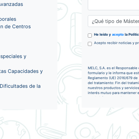
 Avanzadas
borales
ón de Centros
He leído y
acepto
la Polít
Acepto recibir noticias y p
speciales y
MELC, S.A. es el Responsable 
ltas Capacidades y
formulario y le informa que es
Reglamento (UE) 2016/679 de 27
del tratamiento: Fin del trata
Dificultades de la
nuestros productos y servicios
interés mutuo para mantener el
suprimirán con medidas de seg
destrucción total de los mismo
momento. Derecho de acceso, re
oposición al su tratamiento. D
si considera que el tratamient
derechos: MELC, S.A.. Gloriet
Protección de Datos: datos@m
Soy consciente de que puedo c