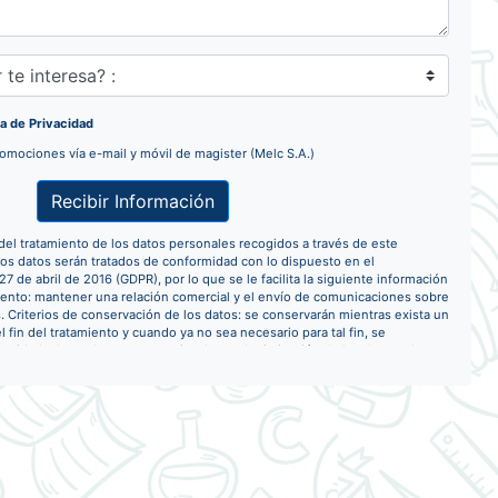
ica de Privacidad
romociones vía e-mail y móvil de magister (Melc S.A.)
Recibir Información
del tratamiento de los datos personales recogidos a través de este
tos datos serán tratados de conformidad con lo dispuesto en el
 de abril de 2016 (GDPR), por lo que se le facilita la siguiente información
miento: mantener una relación comercial y el envío de comunicaciones sobre
. Criterios de conservación de los datos: se conservarán mientras exista un
 fin del tratamiento y cuando ya no sea necesario para tal fin, se
uridad adecuadas para garantizar la seudonimización de los datos o la
s. Derechos que asisten: Derecho a retirar el consentimiento en cualquier
ctificación, portabilidad y supresión de sus datos y a la limitación u
erecho a presentar una reclamación ante la Autoridad de control (agpd.es)
o no se ajusta a la normativa vigente. Datos de contacto para ejercer sus
a de Cuatro Caminos, 6-8 8º Izquierda - MADRID. Contacto del Delegado de
agister.com
ancelar la suscripción haciendo clic en
este enlace