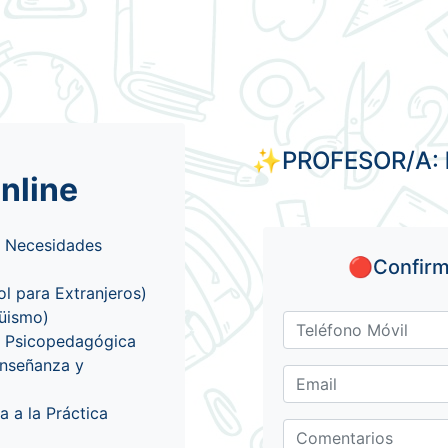
✨PROFESOR/A:
Online
 y Necesidades
🔴Confirma
l para Extranjeros)
güismo)
ón Psicopedagógica
Enseñanza y
a a la Práctica