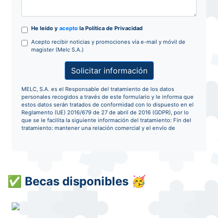
He leído y
acepto
la Política de Privacidad
Acepto recibir noticias y promociones vía e-mail y móvil de
magister (Melc S.A.)
Solicitar información
MELC, S.A. es el Responsable del tratamiento de los datos
personales recogidos a través de este formulario y le informa que
estos datos serán tratados de conformidad con lo dispuesto en el
Reglamento (UE) 2016/679 de 27 de abril de 2016 (GDPR), por lo
que se le facilita la siguiente información del tratamiento: Fin del
tratamiento: mantener una relación comercial y el envío de
comunicaciones sobre nuestros productos y servicios. Criterios de
conservación de los datos: se conservarán mientras exista un
interés mutuo para mantener el fin del tratamiento y cuando ya no
sea necesario para tal fin, se suprimirán con medidas de seguridad
adecuadas para garantizar la seudonimización de los datos o la
destrucción total de los mismos. Derechos que asisten: Derecho a
✅
Becas disponibles
🥳
retirar el consentimiento en cualquier momento. Derecho de
acceso, rectificación, portabilidad y supresión de sus datos y a la
limitación u oposición al su tratamiento. Derecho a presentar una
reclamación ante la Autoridad de control (agpd.es) si considera
que el tratamiento no se ajusta a la normativa vigente. Datos de