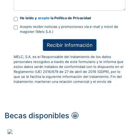
He leído y
acepto
la Política de Privacidad
Acepto recibir noticias y promociones vía e-mail y móvil de
magister (Melc S.A.)
Recibir Información
MELC, S.A. es el Responsable del tratamiento de los datos
personales recogidos a través de este formulario y le informa que
estos datos serán tratados de conformidad con lo dispuesto en el
Reglamento (UE) 2016/679 de 27 de abril de 2016 (GDPR), por lo
que se le facilita la siguiente información del tratamiento: Fin del
tratamiento: mantener una relación comercial y el envío de
comunicaciones sobre nuestros productos y servicios. Criterios de
conservación de los datos: se conservarán mientras exista un
interés mutuo para mantener el fin del tratamiento y cuando ya no
sea necesario para tal fin, se suprimirán con medidas de seguridad
adecuadas para garantizar la seudonimización de los datos o la
destrucción total de los mismos. Derechos que asisten: Derecho a
Becas disponibles 🤩
retirar el consentimiento en cualquier momento. Derecho de
acceso, rectificación, portabilidad y supresión de sus datos y a la
limitación u oposición al su tratamiento. Derecho a presentar una
reclamación ante la Autoridad de control (agpd.es) si considera
que el tratamiento no se ajusta a la normativa vigente. Datos de